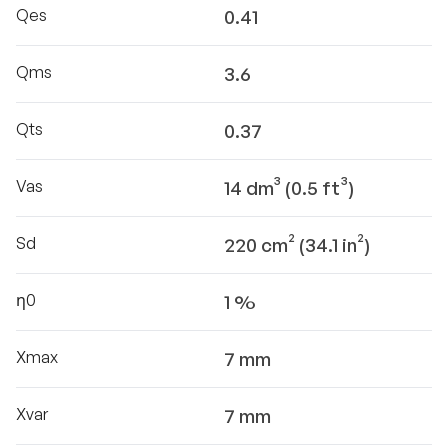
Qes
0.41
Qms
3.6
Qts
0.37
Vas
14 dm³ (0.5 ft³)
Sd
220 cm² (34.1 in²)
η0
1 %
Xmax
7 mm
Xvar
7 mm