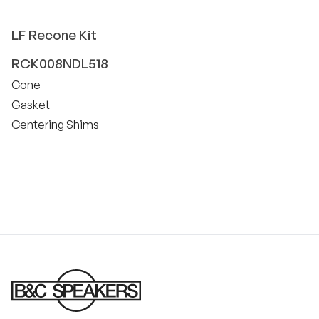
LF
Recone Kit
RCK008NDL518
Cone
Gasket
Centering Shims