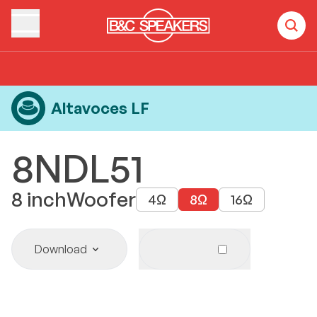
Home
Products
Altavoces LF
8NDL51
Altavoces LF
8NDL51
8
inch
Woofer
4
Ω
8
Ω
16
Ω
Download