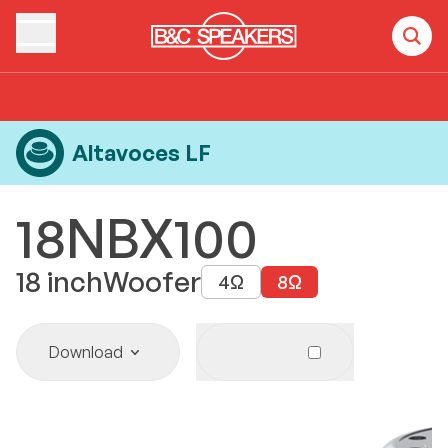
Home
Products
Altavoces LF
18NBX100
Altavoces LF
18NBX100
18
inch
Woofer
4
Ω
8
Ω
Download