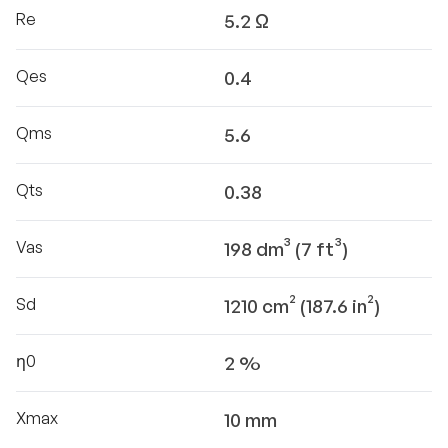
Re
5.2 Ω
Qes
0.4
Qms
5.6
Qts
0.38
Vas
198 dm³ (7 ft³)
Sd
1210 cm² (187.6 in²)
η0
2 %
Xmax
10 mm