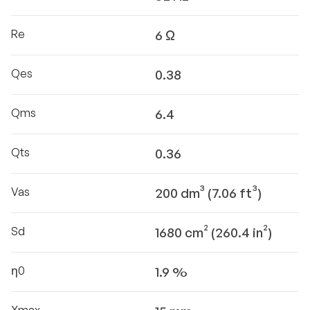
Re
6 Ω
Qes
0.38
Qms
6.4
Qts
0.36
Vas
200 dm³ (7.06 ft³)
Sd
1680 cm² (260.4 in²)
η0
1.9 %