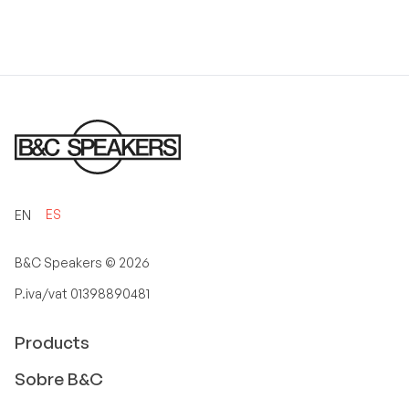
ES
EN
B&C Speakers ©
2026
P.iva/vat 01398890481
Products
Sobre B&C