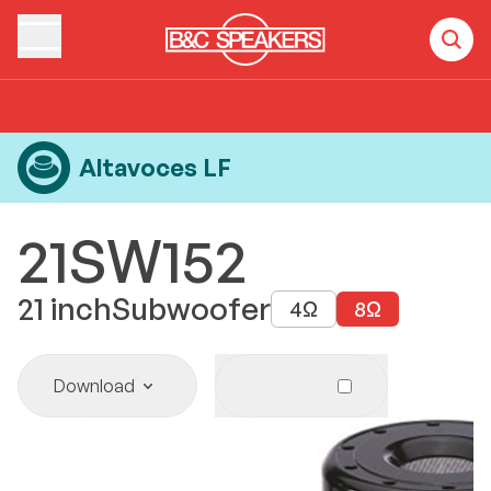
Home
Products
Altavoces LF
21SW152
Altavoces LF
21SW152
21
inch
Subwoofer
4
Ω
8
Ω
Download