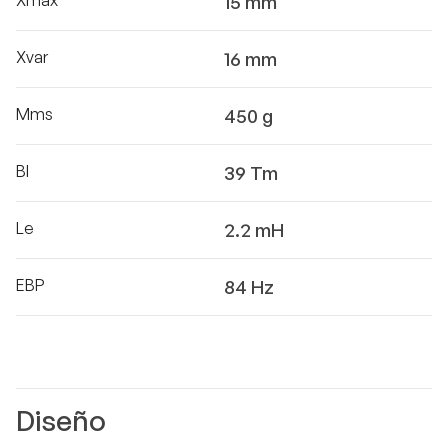
Xmax
15 mm
Xvar
16 mm
Mms
450 g
Bl
39 Tm
Le
2.2 mH
EBP
84 Hz
Diseño